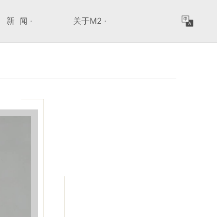
新 闻 ·
关于M2 ·
>