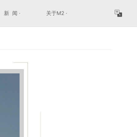
新 闻 ·
关于M2 ·
>